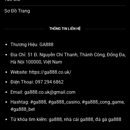
Sơ Đồ Trang
THÔNG TIN LIÊN HỆ
Thương Hiệu: GA888
Địa Chỉ:
51 Đ. Nguyễn Chí Thanh, Thành Công, Đống Đa,
Hà Nội 100000, Việt Nam
Website:
https://ga888.co.uk/
Điện Thoại:
097 294 6862
Email:
ga888.co.uk@gmail.com
Hashtag: #ga888, #ga888_casino, #ga888_cong_game,
#ga888_bet
Từ khóa tìm kiếm: ga888, nhà cái ga888, đá gà ga888