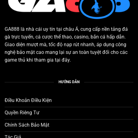
GA888
là nhà cái uy tín tại châu Á, cung cấp nền tảng đá
gà trực tuyến, cá cược thể thao, casino, bắn cá hấp dẫn.
Giao diện mượt mà, tốc độ nạp rút nhanh, áp dụng công
nghệ bảo mật cao mang lại sự an toàn tuyệt đối cho các
game thủ khi tham gia tại đây.
HƯỚNG DẪN
Điều Khoản Điều Kiện
Quyền Riêng Tư
Chính Sách Bảo Mật
Tác Giả