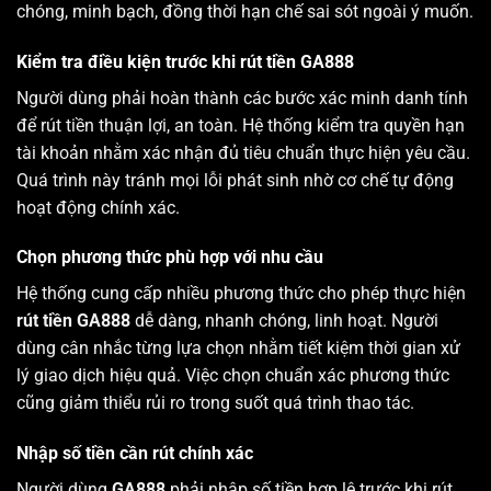
chóng, minh bạch, đồng thời hạn chế sai sót ngoài ý muốn.
Kiểm tra điều kiện trước khi rút tiền GA888
Người dùng phải hoàn thành các bước xác minh danh tính
để rút tiền thuận lợi, an toàn. Hệ thống kiểm tra quyền hạn
tài khoản nhằm xác nhận đủ tiêu chuẩn thực hiện yêu cầu.
Quá trình này tránh mọi lỗi phát sinh nhờ cơ chế tự động
hoạt động chính xác.
Chọn phương thức phù hợp với nhu cầu
Hệ thống cung cấp nhiều phương thức cho phép thực hiện
rút tiền GA888
dễ dàng, nhanh chóng, linh hoạt. Người
dùng cân nhắc từng lựa chọn nhằm tiết kiệm thời gian xử
lý giao dịch hiệu quả. Việc chọn chuẩn xác phương thức
cũng giảm thiểu rủi ro trong suốt quá trình thao tác.
Nhập số tiền cần rút chính xác
Người dùng
GA888
phải nhập số tiền hợp lệ trước khi rút