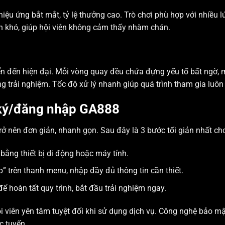
ệu ứng bắt mắt, tỷ lệ thưởng cao. Trò chơi phù hợp với nhiều lứ
ến khó, giúp hội viên không cảm thấy nhàm chán.
ển đến hiện đại. Mỗi vòng quay đều chứa đựng yếu tố bất ngờ, 
 trải nghiệm. Tốc độ xử lý nhanh giúp quá trình tham gia luôn 
ký/đăng nhập GA888
trở nên đơn giản, nhanh gọn. Sau đây là 3 bước tối giản nhất ch
bằng thiết bị di động hoặc máy tính.
 trên thanh menu, nhập đầy đủ thông tin cần thiết.
để hoàn tất quy trình, bắt đầu trải nghiệm ngay.
i viên yên tâm tuyệt đối khi sử dụng dịch vụ. Công nghệ bảo mậ
c tuyến.