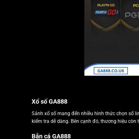
Xổ số GA888
Sảnh xổ số mang đến nhiều hình thức chọn số li
kiểm tra dễ dàng. Bên cạnh đó, thương hiệu còn 
Bắn cá GA888