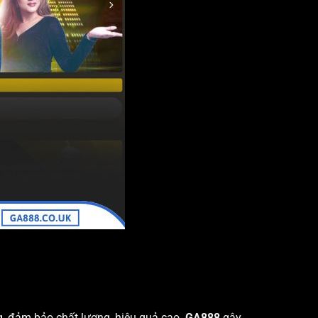
g, đảm bảo chất lượng, hiệu quả cao.
GA888
gây