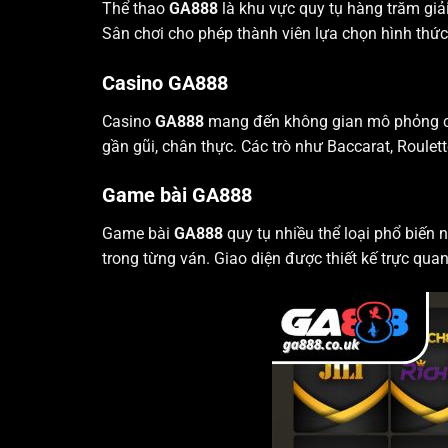
Thể thao
GA888
là khu vực quy tụ hàng trăm giải
Sân chơi cho phép thành viên lựa chọn hình thức 
Casino GA888
Casino
GA888
mang đến không gian mô phỏng các
gần gũi, chân thực. Các trò như Baccarat, Roulet
Game bài GA888
Game bài
GA888
quy tụ nhiều thể loại phổ biến
trong từng ván. Giao diện được thiết kế trực qua