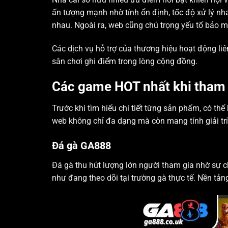
ấn tượng mạnh nhờ tính ổn định, tốc độ xử lý nhan
nhau. Ngoài ra, web cũng chú trọng yếu tố bảo mậ
Các dịch vụ hỗ trợ của thương hiệu hoạt động li
sân chơi ghi điểm trong lòng cộng đồng.
Các game HOT nhất khi tham 
Trước khi tìm hiểu chi tiết từng sản phẩm, có th
web không chỉ đa dạng mà còn mang tính giải trí
Đá gà GA888
Đá gà thu hút lượng lớn người tham gia nhờ sự ch
như đang theo dõi tại trường gà thực tế. Nền tả