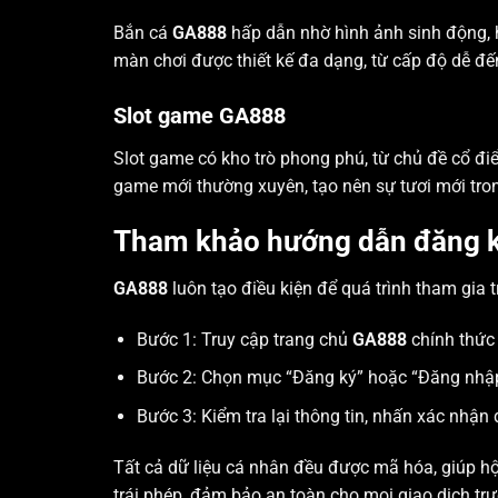
Bắn cá
GA888
hấp dẫn nhờ hình ảnh sinh động, hi
màn chơi được thiết kế đa dạng, từ cấp độ dễ đ
Slot game GA888
Slot game có kho trò phong phú, từ chủ đề cổ đi
game mới thường xuyên, tạo nên sự tươi mới trong
Tham khảo hướng dẫn đăng 
GA888
luôn tạo điều kiện để quá trình tham gia 
Bước 1: Truy cập trang chủ
GA888
chính thức 
Bước 2: Chọn mục “Đăng ký” hoặc “Đăng nhập”
Bước 3: Kiểm tra lại thông tin, nhấn xác nhận 
Tất cả dữ liệu cá nhân đều được mã hóa, giúp hộ
trái phép, đảm bảo an toàn cho mọi giao dịch trự